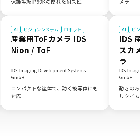
保護等級IP69Kの優れた耐久性
メラ
AI
ビジョンシステム
ロボット
AI
ビ
産業用ToFカメラ IDS
IDS
Nion / ToF
スカメ
ラ
IDS Imaging Development Systems
IDS Imag
GmbH
GmbH
コンパクトな筐体で、動く被写体にも
動きのあ
対応
ルタイム